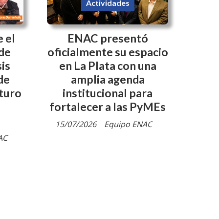
Actividades
e el
ENAC presentó
de
oficialmente su espacio
is
en La Plata con una
de
amplia agenda
uturo
institucional para
fortalecer a las PyMEs
15/07/2026
Equipo ENAC
AC