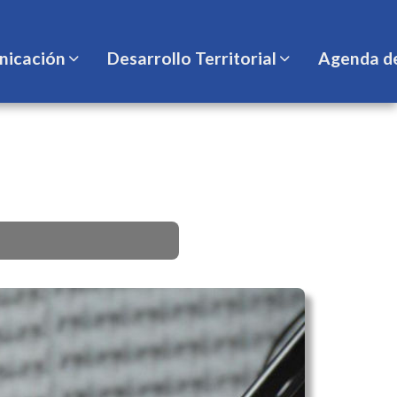
icación
Desarrollo Territorial
Agenda d