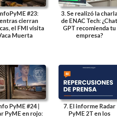
InfoPyME #23:
Se realizó la charl
entras cierran
de ENAC Tech: ¿Cha
cas, el FMI visita
GPT recomienda tu
Vaca Muerta
empresa?
nfo PyME #24 |
El informe Radar
r PyME en rojo:
PyME 2T en los