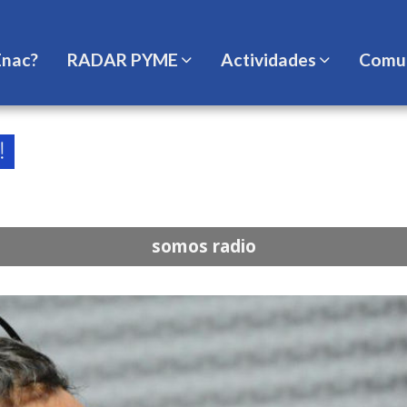
Enac?
RADAR PYME
Actividades
Comun
somos radio