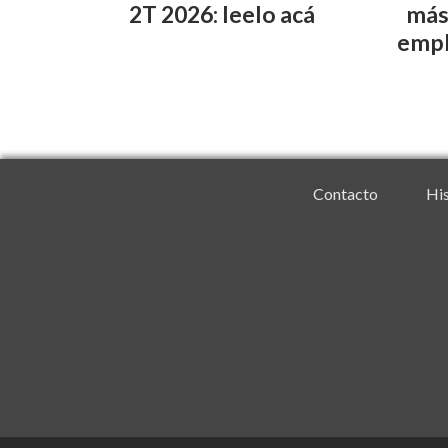
2T 2026: leelo acá
más
emple
Contacto
His