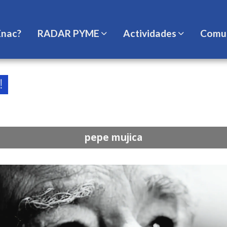
Enac?
RADAR PYME
Actividades
Comun
pepe mujica