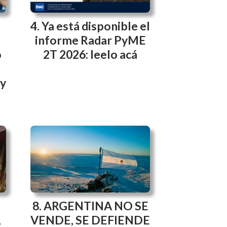
Ya está disponible el
informe Radar PyME
ó
2T 2026: leelo acá
l
 y
ARGENTINA NO SE
,
VENDE, SE DEFIENDE