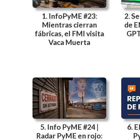
InfoPyME #23:
Se
Mientras cierran
de E
fábricas, el FMI visita
GPT
Vaca Muerta
Info PyME #24 |
E
Radar PyME en rojo:
P