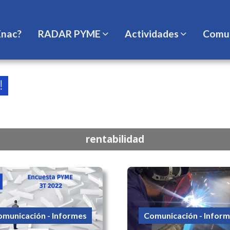
Enac?
RADAR PYME
Actividades
Comun
rentabilidad
municación - Informes
Comunicación - Infor