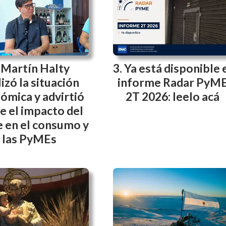
Martín Halty
Ya está disponible 
izó la situación
informe Radar PyM
ómica y advirtió
2T 2026: leelo acá
e el impacto del
e en el consumo y
las PyMEs