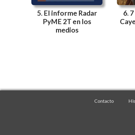
El informe Radar
7
PyME 2T en los
Caye
medios
Contacto
His