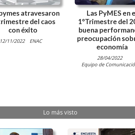
 pymes atravesaron
Las PyMES en e
trimestre del caos
1°Trimestre del 2
con éxito
buena performan
preocupación sobr
12/11/2022
ENAC
economía
28/04/2022
Equipo de Comunicaci
Lo más visto