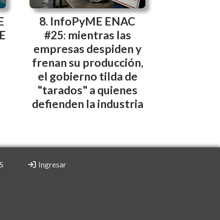
E
InfoPyME ENAC
E
#25: mientras las
empresas despiden y
frenan su producción,
el gobierno tilda de
"tarados" a quienes
defienden la industria
S
Ingresar