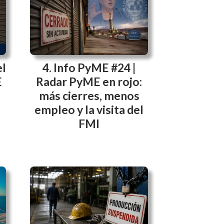
el
Info PyME #24 |
E
Radar PyME en rojo:
más cierres, menos
empleo y la visita del
FMI