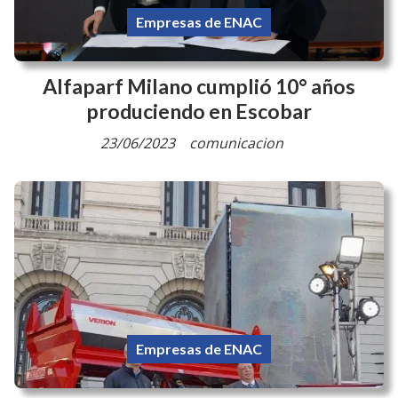
ENAC, ganó un reconocimiento como
uno de los "Great Places to Work"
30/08/2023
colaborador
Empresas de ENAC
Alfaparf Milano cumplió 10° años
produciendo en Escobar
23/06/2023
comunicacion