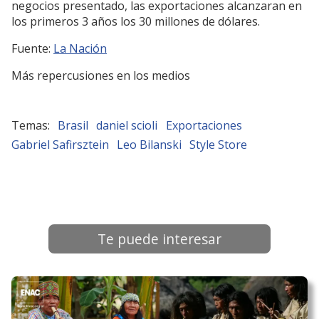
Style Store cuenta con un squad de celebridades e
influencers que la acompañan desde sus comienzos
Southamerican Trendy S.A. está trabajando junto a los
principales bancos argentinos que la han apoyado
para su crecimiento exponencial en el país, el BICE, el
Banco de la Nación Argentina, el Banco Provincia y el
Banco Ciudad, en líneas de crédito para ampliar la
capacidad productiva de las empresas PYME argentinas
que exportaran a Brasil, ya que, según el plan de
negocios presentado, las exportaciones alcanzaran en
los primeros 3 años los 30 millones de dólares.
Fuente:
La Nación
Más repercusiones en los medios