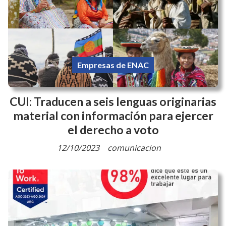
Brasil
daniel scioli
Exportaciones
Gabriel Safirsztein
Leo Bilanski
Style Store
Te puede interesar
Empresas de ENAC