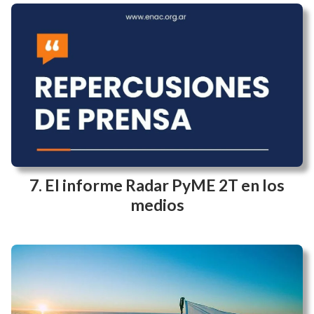
Info PyME #24 | Radar PyME en rojo:
más cierres, menos empleo y la visita
del FMI