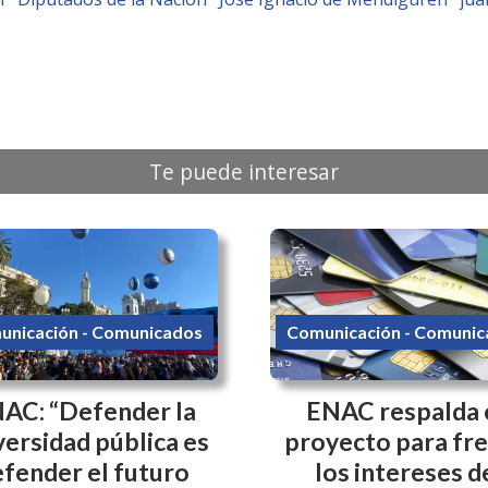
Te puede interesar
unicación - Comunicados
Comunicación - Comunic
AC: “Defender la
ENAC respalda 
versidad pública es
proyecto para fr
fender el futuro
los intereses d