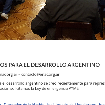
IOS PARA EL DESARROLLO ARGENTINO
nac.org.ar –
contacto@enac.org.ar
 el desarrollo argentino se creó recientemente para repres
Nación solicitamos la Ley de emergencia PYME
n
Diputados de la Nación
José Ignacio de Mendiguren
jua