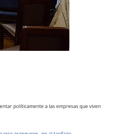
entar políticamente a las empresas que viven
n jose aranguren
no al tarifazo